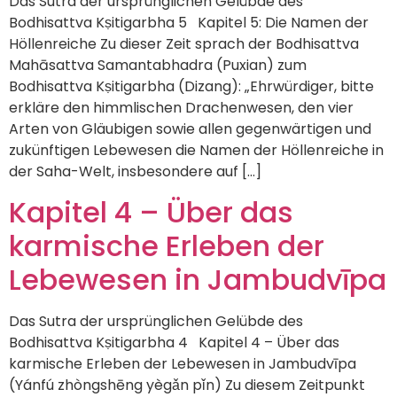
Das Sutra der ursprünglichen Gelübde des
Bodhisattva Kṣitigarbha 5 Kapitel 5: Die Namen der
Höllenreiche Zu dieser Zeit sprach der Bodhisattva
Mahāsattva Samantabhadra (Puxian) zum
Bodhisattva Kṣitigarbha (Dizang): „Ehrwürdiger, bitte
erkläre den himmlischen Drachenwesen, den vier
Arten von Gläubigen sowie allen gegenwärtigen und
zukünftigen Lebewesen die Namen der Höllenreiche in
der Saha-Welt, insbesondere auf […]
Kapitel 4 – Über das
karmische Erleben der
Lebewesen in Jambudvīpa
Das Sutra der ursprünglichen Gelübde des
Bodhisattva Kṣitigarbha 4 Kapitel 4 – Über das
karmische Erleben der Lebewesen in Jambudvīpa
(Yánfú zhòngshēng yègǎn pǐn) Zu diesem Zeitpunkt