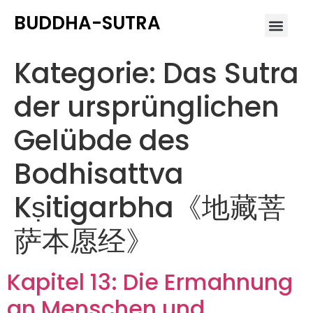
BUDDHA-SUTRA
Kategorie:
Das Sutra
der ursprünglichen
Gelübde des
Bodhisattva
Kṣitigarbha《地藏菩
萨本愿经》
Kapitel 13: Die Ermahnung
an Menschen und