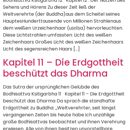
Bodhisattva Kṣitigarbha 12 Kapitel 12 : Der Nutzen des
Sehens und Hörens Zu dieser Zeit ließ der
Weltverehrte (der Buddha)aus dem Scheitel seines
HauptesHunderttausende von Millionen Strahlenaus
dem weißen Urzeichenhaar (uṣṇīṣa) hervorleuchten.
Diese Lichtstrahlen umfassten: Licht des weißen
Zeichenhaars Großes Licht des weißen Zeichenhaars
Licht des segensreichen Haars […]
Kapitel 11 – Die Erdgottheit
beschützt das Dharma
Das Sutra der ursprünglichen Gelübde des
Bodhisattva Kṣitigarbha 11 Kapitel 11 – Die Erdgottheit
beschützt das Dharma Da sprach die standhafte
Erdgottheit zu Buddha: „Weltverehrter, seit längst
vergangenen Zeiten bis heute habe ich unzählige
große Bodhisattvas beobachtet und ihnen Verehrung
erwiesen. Alle von ihnen besitzen unvorstellbare