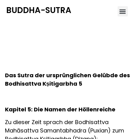
BUDDHA-SUTRA
Kapitel 5: Die Namen der
Höllenreiche
Das Sutra der ursprünglichen Gelübde des
Bodhisattva Kṣitigarbha 5
Kapitel 5: Die Namen der Höllenreiche
Zu dieser Zeit sprach der Bodhisattva
Mahāsattva Samantabhadra (Puxian) zum
Bodhisattva Kṣitigarbha (Dizang):