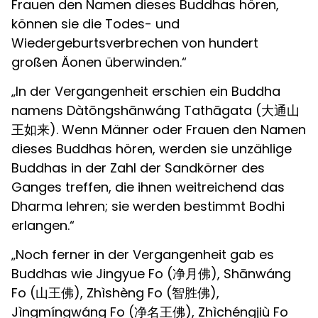
Frauen den Namen dieses Buddhas hören,
können sie die Todes- und
Wiedergeburtsverbrechen von hundert
großen Äonen überwinden.“
„In der Vergangenheit erschien ein Buddha
namens Dàtōngshānwáng Tathāgata (大通山
王如来). Wenn Männer oder Frauen den Namen
dieses Buddhas hören, werden sie unzählige
Buddhas in der Zahl der Sandkörner des
Ganges treffen, die ihnen weitreichend das
Dharma lehren; sie werden bestimmt Bodhi
erlangen.“
„Noch ferner in der Vergangenheit gab es
Buddhas wie Jingyue Fo (净月佛), Shānwáng
Fo (山王佛), Zhìshèng Fo (智胜佛),
Jìngmíngwáng Fo (净名王佛), Zhìchéngjiù Fo