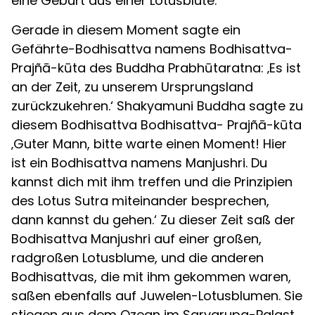
eine Geburt aus einer Lotusblüte.
Gerade in diesem Moment sagte ein
Gefährte-Bodhisattva namens Bodhisattva-
Prajñā-kūta des Buddha Prabhūtaratna: ‚Es ist
an der Zeit, zu unserem Ursprungsland
zurückzukehren.‘ Shakyamuni Buddha sagte zu
diesem Bodhisattva Bodhisattva- Prajñā-kūta
‚Guter Mann, bitte warte einen Moment! Hier
ist ein Bodhisattva namens Manjushri. Du
kannst dich mit ihm treffen und die Prinzipien
des Lotus Sutra miteinander besprechen,
dann kannst du gehen.‘ Zu dieser Zeit saß der
Bodhisattva Manjushri auf einer großen,
radgroßen Lotusblume, und die anderen
Bodhisattvas, die mit ihm gekommen waren,
saßen ebenfalls auf Juwelen-Lotusblumen. Sie
stiegen aus dem Ozean im Sarvarupa-Palast