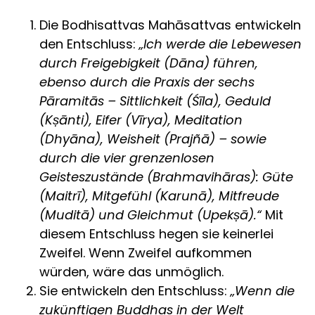
Die Bodhisattvas Mahāsattvas entwickeln
den Entschluss:
„Ich werde die Lebewesen
durch Freigebigkeit (Dāna) führen,
ebenso durch die Praxis der sechs
Pāramitās – Sittlichkeit (Śīla), Geduld
(Kṣānti), Eifer (Vīrya), Meditation
(Dhyāna), Weisheit (Prajñā) – sowie
durch die vier grenzenlosen
Geisteszustände (Brahmavihāras): Güte
(Maitrī), Mitgefühl (Karunā), Mitfreude
(Muditā) und Gleichmut (Upekṣā).“
Mit
diesem Entschluss hegen sie keinerlei
Zweifel. Wenn Zweifel aufkommen
würden, wäre das unmöglich.
Sie entwickeln den Entschluss:
„Wenn die
zukünftigen Buddhas in der Welt