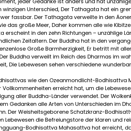
Moment, jeder Gedanke ist anders und hat unzählig
n winzigen Unterschied, Der Tathagata hat ein gr
chwer fassbar. Der Tathagata verweilte in den Äone
ie das große Meer, Daher kommen alle wie Kibitze
a erscheint in den zehn Richtungen – unzählige Lä
nendlichen Zeitaltern. Der Buddha hat in den verg
enzenlose Große Barmherzigkeit, Er betritt mit all
. Der Buddha verweilt im Reich des Dharmas im wa
nheit, Die Lebewesen sehen verschiedene wunderbare
odhisattvas wie den Ozeanmondlicht-Bodhisattva M
r Vollkommenheiten erreicht hat, um die Lebewesen
inigung aller Buddha-Länder verwendet. Der Wolke
edem Gedanken alle Arten von Unterschieden im D
. Der Weisheitsgeborene Schatzkranz-Bodhisattva
len Lebewesen die Befreiungstore der klaren und re
ingguang-Bodhisattva Mahasattva hat erreicht, da