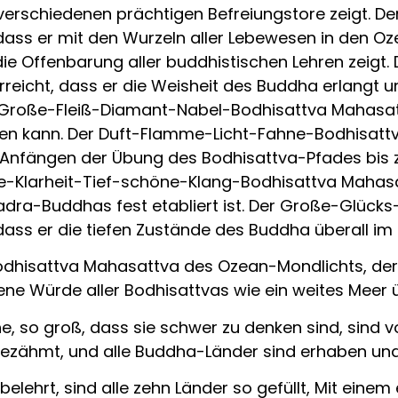
 verschiedenen prächtigen Befreiungstore zeigt. 
dass er mit den Wurzeln aller Lebewesen in den O
 die Offenbarung aller buddhistischen Lehren zeigt
icht, dass er die Weisheit des Buddha erlangt und 
er Große-Fleiß-Diamant-Nabel-Bodhisattva Mahasatt
ngen kann. Der Duft-Flamme-Licht-Fahne-Bodhisattv
Anfängen der Übung des Bodhisattva-Pfades bis zur 
Klarheit-Tief-schöne-Klang-Bodhisattva Mahasattv
ra-Buddhas fest etabliert ist. Der Große-Glücks
dass er die tiefen Zustände des Buddha überall i
dhisattva Mahasattva des Ozean-Mondlichts, der 
ne Würde aller Bodhisattvas wie ein weites Meer ü
, so groß, dass sie schwer zu denken sind, sind vol
ähmt, und alle Buddha-Länder sind erhaben und 
lehrt, sind alle zehn Länder so gefüllt, Mit eine