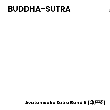
BUDDHA-SUTRA
Avatamsaka Sutra Ba
Avatamsaka Sutra Band 5
(
华严经
)