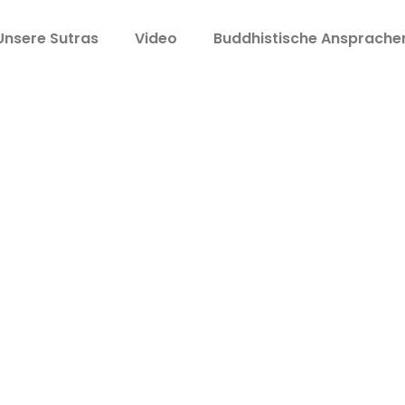
Unsere Sutras
Video
Buddhistische Ansprache
nd 5 (华严经)