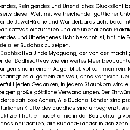
endes, Reinigendes und Unendliches Glückslicht bek
its dieser Welt mit weitreichender göttlicher Unte
sende Juwel-Krone und Wunderbares Licht bekannt is
 Bodhisattvas einzutreten und die unendlichen Prakt
endes und Überlegenes Licht bekannt ist, hat die F
de aller Buddhas zu zeigen.
 Bodhisattva Jinde Myoguang, der von der mächtig
 der Bodhisattvas wie ein weites Meer beobachte
tungen sind in einem Augenblick vollkommen rein,
hdringt es allgemein die Welt, ohne Vergleich. De
füllt jeden Gedanken, In jedem Staubkorn wird eine
zeigen große göttliche Verwandlungen. Der Ehrwürd
nderte zahllose Äonen, Alle Buddha-Länder sind p
rlichen Kräfte des Buddhas sind unbegrenzt, sie er
raktiziert hat, ermüdet er nie in der Betrachtung v
dhas betrachten, alle Buddha-Länder in den zehn R