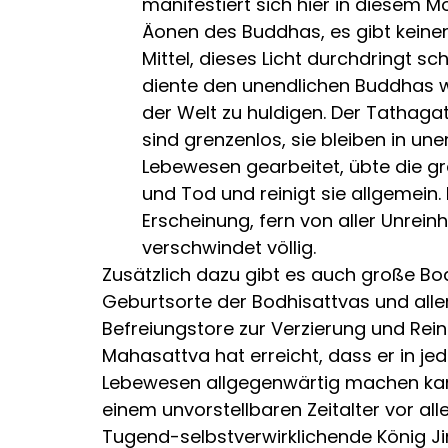
manifestiert sich hier in diesem 
Äonen des Buddhas, es gibt keine
Mittel, dieses Licht durchdringt s
diente den unendlichen Buddhas w
der Welt zu huldigen. Der Tathagat
sind grenzenlos, sie bleiben in u
Lebewesen gearbeitet, übte die gr
und Tod und reinigt sie allgemein
Erscheinung, fern von aller Unrei
verschwindet völlig.
Zusätzlich dazu gibt es auch große B
Geburtsorte der Bodhisattvas und alle
Befreiungstore zur Verzierung und Re
Mahasattva hat erreicht, dass er in j
Lebewesen allgegenwärtig machen kann
einem unvorstellbaren Zeitalter vor al
Tugend-selbstverwirklichende König J