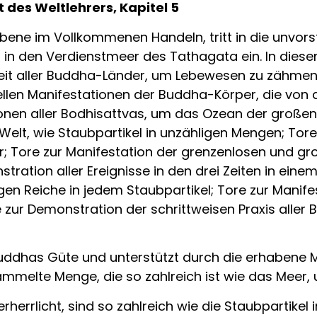
des Weltlehrers, Kapitel 5
ne im Vollkommenen Handeln, tritt in die unvorste
 in den Verdienstmeer des Tathagata ein. In diese
heit aller Buddha-Länder, um Lebewesen zu zähmen 
rsellen Manifestationen der Buddha-Körper, die vo
ionen aller Bodhisattvas, um das Ozean der großen
Welt, wie Staubpartikel in unzähligen Mengen; Tore
r; Tore zur Manifestation der grenzenlosen und gr
stration aller Ereignisse in den drei Zeiten in ein
iligen Reiche in jedem Staubpartikel; Tore zur Mani
ur Demonstration der schrittweisen Praxis aller B
Buddhas Güte und unterstützt durch die erhabene 
elte Menge, die so zahlreich ist wie das Meer, u
errlicht, sind so zahlreich wie die Staubpartikel i