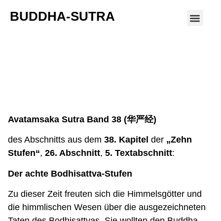
BUDDHA-SUTRA
Avatamsaka Sutra Band 38
(华严经)
Avatamsaka Sutra Band 38 (
华严经
)
des Abschnitts aus dem
38. Kapitel
der
„Zehn
Stufen“
,
26. Abschnitt
,
5. Textabschnitt
:
Der achte Bodhisattva-Stufen
Zu dieser Zeit freuten sich die Himmelsgötter und
die himmlischen Wesen über die ausgezeichneten
Taten des Bodhisattvas. Sie wollten den Buddha