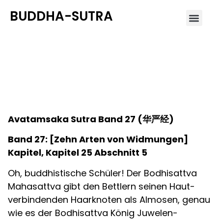
BUDDHA-SUTRA
Avatamsaka Sutra Band 27
(华严经)
Avatamsaka Sutra Band 27
(
华严经
)
Band 27: [Zehn Arten von Widmungen]
Kapitel, Kapitel 25 Abschnitt 5
Oh, buddhistische Schüler! Der Bodhisattva
Mahasattva gibt den Bettlern seinen Haut-
verbindenden Haarknoten als Almosen, genau
wie es der Bodhisattva König Juwelen-