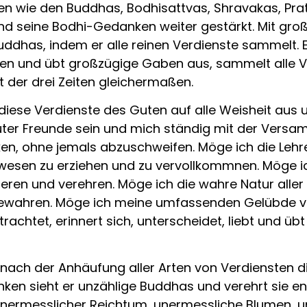
hen wie den Buddhas, Bodhisattvas, Shravakas, Pr
d seine Bodhi-Gedanken weiter gestärkt. Mit groß
ddhas, indem er alle reinen Verdienste sammelt. E
n und übt großzügige Gaben aus, sammelt alle Ve
 der drei Zeiten gleichermaßen.
 diese Verdienste des Guten auf alle Weisheit aus 
uter Freunde sein und mich ständig mit der Versa
nken, ohne jemals abzuschweifen. Möge ich die Le
ewesen zu erziehen und zu vervollkommnen. Möge 
ieren und verehren. Möge ich die wahre Natur all
ewahren. Möge ich meine umfassenden Gelübde voll
rachtet, erinnert sich, unterscheidet, liebt und üb
ch der Anhäufung aller Arten von Verdiensten die
anken sieht er unzählige Buddhas und verehrt sie
nermesslicher Reichtum, unermessliche Blumen, u