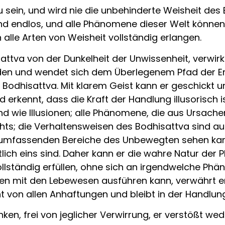
ein, und wird nie die unbehinderte Weisheit des B
 endlos, und alle Phänomene dieser Welt können se
alle Arten von Weisheit vollständig erlangen.
attva von der Dunkelheit der Unwissenheit, verwirkl
den und wendet sich dem Überlegenem Pfad der Erle
odhisattva. Mit klarem Geist kann er geschickt un
kennt, dass die Kraft der Handlung illusorisch is
nd wie Illusionen; alle Phänomene, die aus Ursac
hts; die Verhaltensweisen des Bodhisattva sind auch
ie umfassenden Bereiche des Unbewegten sehen kann,
tlich eins sind. Daher kann er die wahre Natur der
llständig erfüllen, ohne sich an irgendwelche Ph
en mit den Lebewesen ausführen kann, verwährt 
nt von allen Anhaftungen und bleibt in der Handlu
nken, frei von jeglicher Verwirrung, er verstößt w