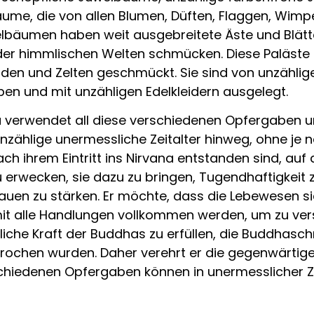
me, die von allen Blumen, Düften, Flaggen, Wimp
delbäumen haben weit ausgebreitete Äste und Blät
er himmlischen Welten schmücken. Diese Paläste s
den und Zelten geschmückt. Sie sind von unzählig
n und mit unzähligen Edelkleidern ausgelegt.
a verwendet all diese verschiedenen Opfergaben u
nzählige unermessliche Zeitalter hinweg, ohne je n
ch ihrem Eintritt ins Nirvana entstanden sind, auf di
 erwecken, sie dazu zu bringen, Tugendhaftigkeit z
rauen zu stärken. Er möchte, dass die Lebewesen sic
mit alle Handlungen vollkommen werden, um zu verst
che Kraft der Buddhas zu erfüllen, die Buddhasc
rochen wurden. Daher verehrt er die gegenwärtige
chiedenen Opfergaben können in unermesslicher Ze