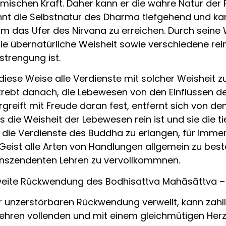
ischen Kraft. Daher kann er die wahre Natur der 
kennt die Selbstnatur des Dharma tiefgehend und ka
m das Ufer des Nirvana zu erreichen. Durch seine 
 übernatürliche Weisheit sowie verschiedene rein
strengung ist.
 diese Weise alle Verdienste mit solcher Weisheit z
strebt danach, die Lebewesen von den Einflüssen d
greift mit Freude daran fest, entfernt sich von den
 die Weisheit der Lebewesen rein ist und sie die t
 die Verdienste des Buddha zu erlangen, für immer
Geist alle Arten von Handlungen allgemein zu best
ranszendenten Lehren zu vervollkommnen.
zweite Rückwendung des Bodhisattva Mahāsāttva –
er unzerstörbaren Rückwendung verweilt, kann zah
hren vollenden und mit einem gleichmütigen Herz