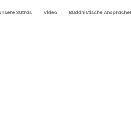
Unsere Sutras
Video
Buddhistische Ansprache
nd 24 (华严经)