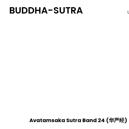
BUDDHA-SUTRA
Avatamsaka Sutra Ba
Avatamsaka Sutra Band 24
(
华严经
)