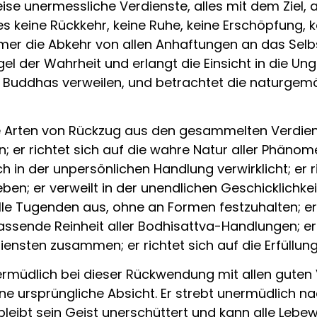
e unermessliche Verdienste, alles mit dem Ziel, a
s keine Rückkehr, keine Ruhe, keine Erschöpfung, 
immer die Abkehr von allen Anhaftungen an das Sel
el der Wahrheit und erlangt die Einsicht in die Un
die Buddhas verweilen, und betrachtet die naturg
e Arten von Rückzug aus den gesammelten Verdienst
 er richtet sich auf die wahre Natur aller Phänome
h in der unpersönlichen Handlung verwirklicht; er ri
n; er verweilt in der unendlichen Geschicklichkeit
alle Tugenden aus, ohne an Formen festzuhalten; e
assende Reinheit aller Bodhisattva-Handlungen; er 
rdiensten zusammen; er richtet sich auf die Erfüllu
ermüdlich bei dieser Rückwendung mit allen guten
ne ursprüngliche Absicht. Er strebt unermüdlich n
bleibt sein Geist unerschüttert und kann alle Lebe