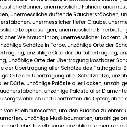
messliche Banner, unermessliche Fahnen, unermess
den, unermessliche duftende Räucherstäbchen, un
rstäbchen, unermesslicher tiefer Glaube, unermes
ssliche Lobpreisungen, unermessliche Ehrerbietun
icher Weihrauchthron, unermesslicher Lockent. Un
 unzählige Schätze in Farbe, unzählige Orte der Sc
ertragung, unzählige Orte der Duftübertragung, un
ng, unzählige Orte der Übertragung kostbarer Sch
rte der Übertragung aller Schätze des Tathagata-
lige Orte der Übertragung aller Schatznetze, unzähl
aller Düfte, unzählige Paläste aller Locken, unzählig
Räucherstäbchen, unzählige Paläste aller Diamanten
ußergewöhnlich und übertreffen die Opfergaben a
n von Edelbaumsorten, um den Buddha zu ehren: 
umarten, unzählige Musikbaumarten, unzählige pr
rschöpfliche Juwelbäume, unzählige farbenfrohe 